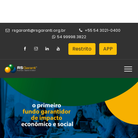
rsgaranti@rsgaranti.org.br
+55 54 3021-0400
54 99998.3822
Restrito
APP