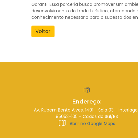
Garanti. Essa parceria busca promover um ambie
desenvolvimento do trade turístico, oferecendo 
conhecimento necessário para o sucesso dos e
Voltar
Endereço:
Av. Rubem Bento Alves, 1491 - Sala 03 - Interlago
95052-105 - Caxias do Sul/RS
Abrir no Google Maps