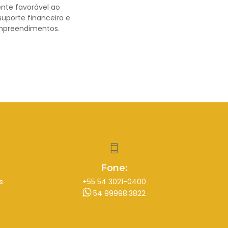
nte favorável ao
suporte financeiro e
mpreendimentos.
Fone:
s
+55 54 3021-0400
54 99998.3822